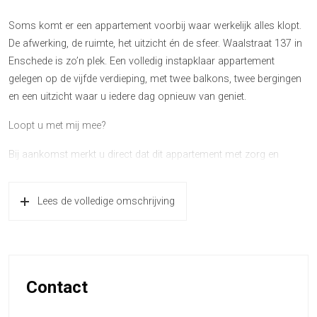
Soms komt er een appartement voorbij waar werkelijk alles klopt.
De afwerking, de ruimte, het uitzicht én de sfeer. Waalstraat 137 in
Enschede is zo’n plek. Een volledig instapklaar appartement
gelegen op de vijfde verdieping, met twee balkons, twee bergingen
en een uitzicht waar u iedere dag opnieuw van geniet.
Loopt u met mij mee?
Bij aankomst merkt u direct dat dit appartement met zorg en
aandacht is afgewerkt. De nette entree en de ligging op hoogte
zorgen direct voor een gevoel van rust en privacy. Eenmaal binnen
Lees de volledige omschrijving
valt meteen de prachtige visgraatvloer op, welke het appartement
een warme en luxe uitstraling geeft.
De woonkamer is heerlijk licht dankzij de grote raampartijen en
biedt voldoende ruimte voor een royale zithoek én eetgedeelte.
Contact
Vanuit hier kijkt u prachtig weg over Enschede. Juist die ligging op
de vijfde verdieping maakt dit appartement bijzonder: volop