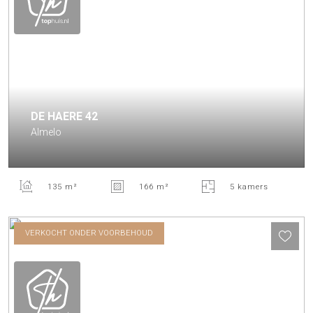
DE HAERE
42
Almelo
135 m²
166 m²
5 kamers
VERKOCHT ONDER VOORBEHOUD