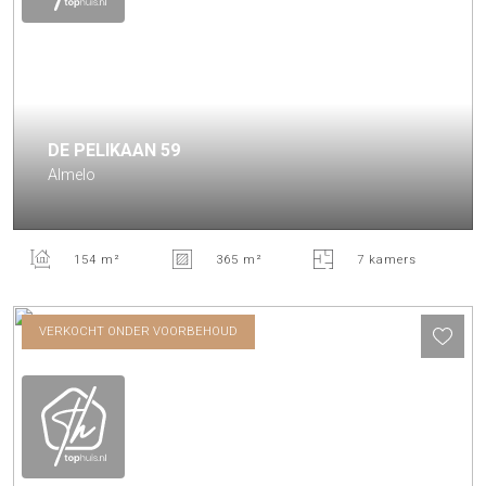
DE PELIKAAN
59
Almelo
154 m²
365 m²
7 kamers
VERKOCHT ONDER VOORBEHOUD