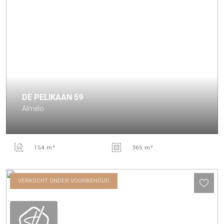
DE PELIKAAN
59
Almelo
154 m²
365 m²
VERKOCHT ONDER VOORBEHOUD