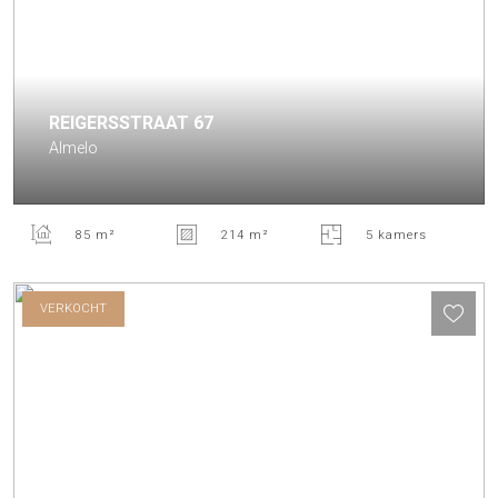
REIGERSSTRAAT
67
Almelo
85 m²
214 m²
5 kamers
VERKOCHT