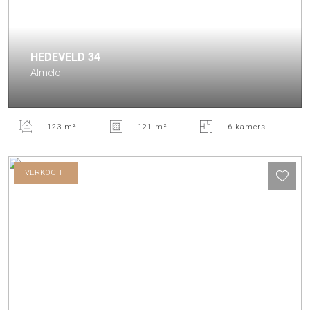
HEDEVELD
34
Almelo
123 m²
121 m²
6 kamers
VERKOCHT