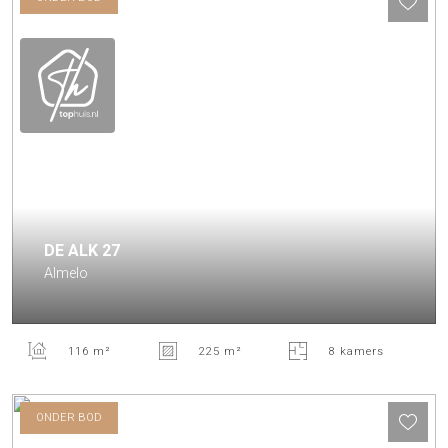
DE ALK
27
Almelo
116 m²
225 m²
8 kamers
ONDER BOD