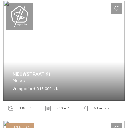
NIEUWSTRAAT
91
Almelo
Vraagprijs
€ 315.000
k.k.
118 m²
210 m²
5 kamers
ONDER BOD