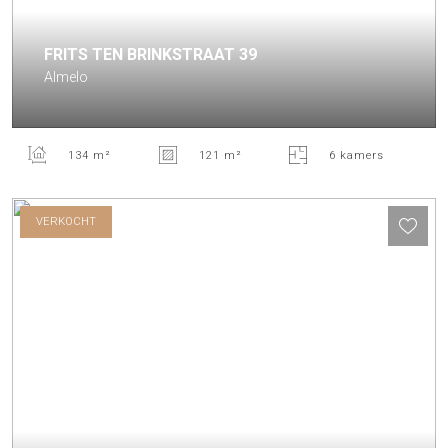
FRITS TEN BRINKSTRAAT
39
Almelo
134 m²
121 m²
6 kamers
VERKOCHT