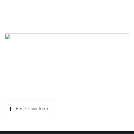
het maken van een bezichtigingsafspraak.
Altijd als eerste op de hoogte zijn van het nieuwe aanbod ? Volg
ons dan op Facebook en Instagram @jonkersvastgoed.
Bekijk meer foto's