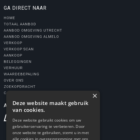
GA DIRECT NAAR
HOME
TOTAAL AANBOD
AANBOD OMGEVING UTRECHT
AANBOD OMGEVING ALMELO
VERKOOP
VERKOOP SCAN
AANKOOP
BELEGGINGEN
VERHUUR
WAARDEBEPALING
OVER ONS
ZOEKOPDRACHT
×
CONTACT
Deze website maakt gebruik
AANGESLOTEN BIJ
van cookies.
Deze website gebruikt cookies om uw
gebruikerservaring te verbeteren. Door
onze website te gebruiken, stemt u in met
alle cookies in overeenstemming met ons