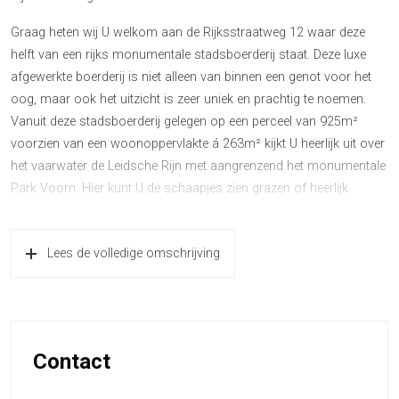
Graag heten wij U welkom aan de Rijksstraatweg 12 waar deze
helft van een rijks monumentale stadsboerderij staat. Deze luxe
afgewerkte boerderij is niet alleen van binnen een genot voor het
oog, maar ook het uitzicht is zeer uniek en prachtig te noemen.
Vanuit deze stadsboerderij gelegen op een perceel van 925m²
voorzien van een woonoppervlakte á 263m² kijkt U heerlijk uit over
het vaarwater de Leidsche Rijn met aangrenzend het monumentale
Park Voorn. Hier kunt U de schaapjes zien grazen of heerlijk
wegdromen over de groene velden.
Deze riante stadsboerderij ligt zeer centraal gelegen ten opzichte
Lees de volledige omschrijving
van de Meern en het centrum van Utrecht waar u door het nemen
van de Daphne Schippersbrug binnen 15 minuten fietsafstand kunt
zijn.
Tevens zijn alle dagelijkse benodigde faciliteiten zoals
supermarkten, scholen en sport op loop of fietsafstand te
Contact
bereiken.