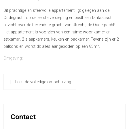
Dit prachtige en sfeervolle appartement ligt gelegen aan de
Oudegracht op de eerste verdieping en biedt een fantastisch
uitzicht over de bekendste gracht van Utrecht, de Oudegracht!
Het appartement is voorzien van een ruime woonkamer en
eetkamer, 2 slaapkamers, keuken en badkamer. Tevens zijn er 2
balkons en wordt dit alles aangeboden op een 95m².
Omgeving:
De Oudegracht is de verbinding tussen de Kromme Rijn en de
Vecht en tevens de bekendste gracht van Utrecht. Vanuit het
Lees de volledige omschrijving
appartement loopt u met gemak naar één van de vele restaurants,
cafeetjes, de Dom en of de winkelstraten van Utrecht om heerlijk te
shoppen.
Het centraal station is op minder dan 1 km gelegen, maar ook de
snelweg is met 5 minuten reisafstand te bereiken. Diverse scholen,
Contact
supermarkten en kinderopvang zijn tevens nabij gelegen.