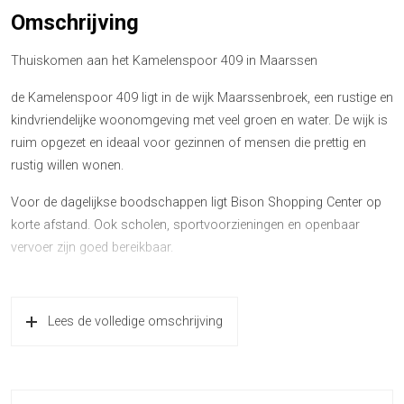
Omschrijving
Thuiskomen aan het Kamelenspoor 409 in Maarssen
de Kamelenspoor 409 ligt in de wijk Maarssenbroek, een rustige en
kindvriendelijke woonomgeving met veel groen en water. De wijk is
ruim opgezet en ideaal voor gezinnen of mensen die prettig en
rustig willen wonen.
Voor de dagelijkse boodschappen ligt Bison Shopping Center op
korte afstand. Ook scholen, sportvoorzieningen en openbaar
vervoer zijn goed bereikbaar.
Daarnaast zit je zo in de natuur bij de Maarsseveense Plassen. En
met steden als Utrecht vlakbij, is de ligging ook praktisch voor
Lees de volledige omschrijving
werk en ontspanning.
Loopt u met mij mee?
Bij aankomst valt direct de fijne, rustige ligging op. Parkeren doet u