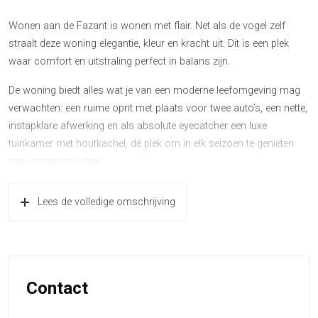
Wonen aan de Fazant is wonen met flair. Net als de vogel zelf
straalt deze woning elegantie, kleur en kracht uit. Dit is een plek
waar comfort en uitstraling perfect in balans zijn.
De woning biedt alles wat je van een moderne leefomgeving mag
verwachten: een ruime oprit met plaats voor twee auto’s, een nette,
instapklare afwerking en als absolute eyecatcher een luxe
tuinkamer met houtkachel, dé plek om in elk seizoen te genieten
van warmte en sfeer.
Hier woon je in een rustige, groene omgeving waar elke dag voelt
Lees de volledige omschrijving
als thuiskomen. Een woning die, net als de fazant, trots haar
vleugels spreidt en laat zien dat stijl en comfort prima samengaan.
Deze woning is voorzien van 95m2 woonoppervlakte, een
energielabel C, 3 slaapkamers en een ruime badkamer.
Contact
Loopt u even mee?